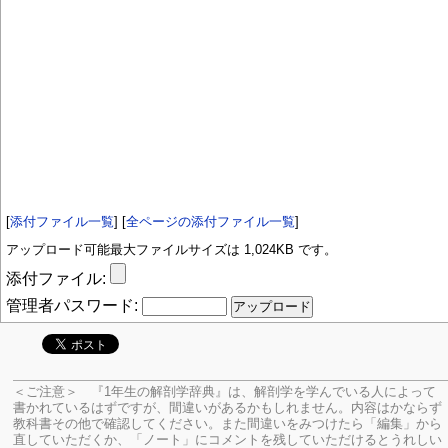
[
添付ファイル一覧
] [
全ページの添付ファイル一覧
]
アップロード可能最大ファイルサイズは 1,024KB です。
添付ファイル:
管理者パスワード:
＜ご注意＞ 『1年生の解剖学辞典』は、解剖学を学んでいる人によって
書かれているはずですが、間違いがあるかもしれません。内容はかならず
教科書その他で確認してください。
また間違いをみつけたら「編集」から
直していただくか、「ノート」にコメントを残していただけるとうれしい