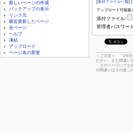
[
添付ファイル一覧
] [
新しいページの作成
バックアップの表示
アップロード可能最大フ
リンク元
添付ファイル:
最近更新したページ
管理者パスワード
全ページ
ヘルプ
凍結
アップロード
ページ名の変更
＜ご注意＞ 『1年
ださい。
また間違い
どのページにでも自
の間違いはその後こ