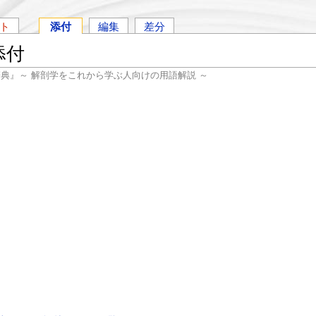
ト
添付
編集
差分
添付
辞典』～ 解剖学をこれから学ぶ人向けの用語解説 ～