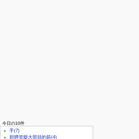
今日の10件
手
(7)
胆膵管膨大部括約筋
(4)