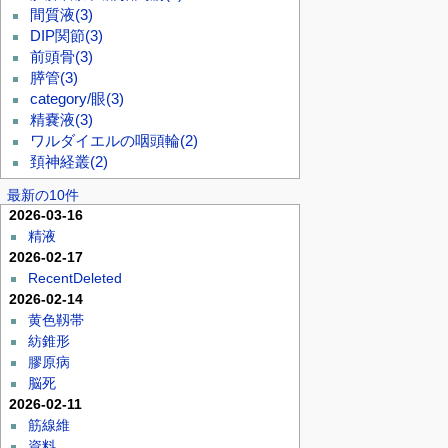
間質液
(3)
DIP関節
(3)
前頭骨
(3)
膵管
(3)
category/眼
(3)
精嚢液
(3)
ワルダイエルの咽頭輪
(2)
頚神経叢
(2)
最新の10件
2026-03-16
精液
2026-02-17
RecentDeleted
2026-02-14
黄色靱帯
紡錐形
膠原病
脳死
2026-02-11
筋線維
資料