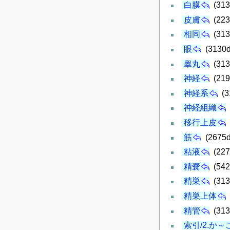
白膜
(313
皮膚
(223
相同
(313
眼
(3130d
睾丸
(313
神経
(219
神経系
(3
神経組織
移行上皮
筋
(2675d
粘液
(227
精嚢
(542
精巣
(313
精巣上体
精管
(313
索引/2.か～