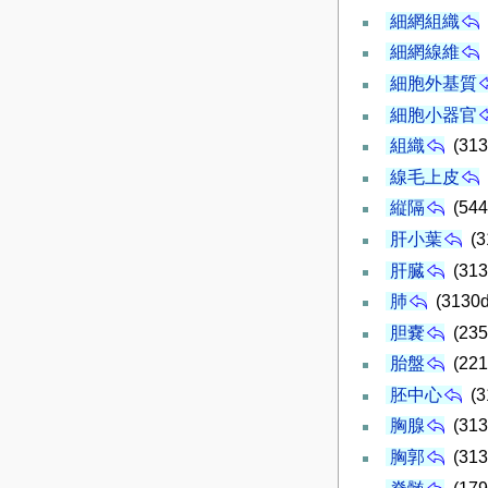
細網組織
細網線維
細胞外基質
細胞小器官
組織
(313
線毛上皮
縦隔
(544
肝小葉
(3
肝臓
(313
肺
(3130d
胆嚢
(235
胎盤
(221
胚中心
(3
胸腺
(313
胸郭
(313