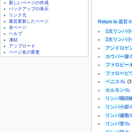
新しいページの作成
バックアップの表示
リンク元
最近更新したページ
Return to 器官
全ページ
1次リンパ小
ヘルプ
2次リンパ小
凍結
アップロード
アンドロゲ
ページ名の変更
カウパー腺
ファロピー
ファローピ
ペニス
(3
ホルモン
リンパ咽頭
リンパ小節
リンパ濾胞
リンパ管