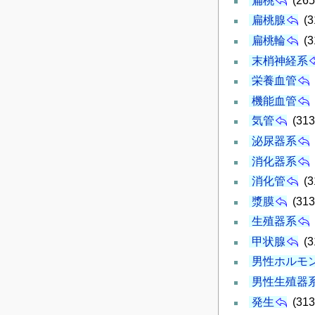
扁桃
(265
扁桃腺
(3
扁桃輪
(3
末梢神経系
栄養血管
機能血管
気管
(313
泌尿器系
消化器系
消化管
(3
漿膜
(313
生殖器系
甲状腺
(3
男性ホルモ
男性生殖器
発生
(313