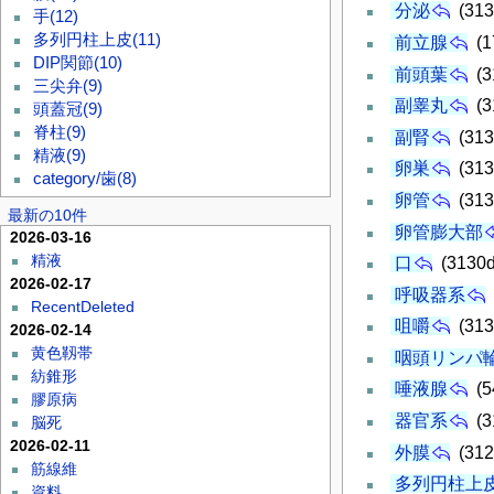
分泌
(313
手
(12)
多列円柱上皮
(11)
前立腺
(1
DIP関節
(10)
前頭葉
(3
三尖弁
(9)
副睾丸
(3
頭蓋冠
(9)
脊柱
(9)
副腎
(313
精液
(9)
卵巣
(313
category/歯
(8)
卵管
(313
最新の10件
卵管膨大部
2026-03-16
精液
口
(3130d
2026-02-17
呼吸器系
RecentDeleted
咀嚼
(313
2026-02-14
黄色靱帯
咽頭リンパ
紡錐形
唾液腺
(5
膠原病
器官系
(3
脳死
2026-02-11
外膜
(312
筋線維
多列円柱上
資料