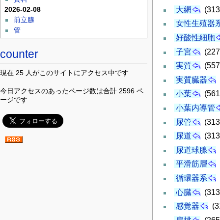
大網
(313
2026-02-08
前立腺
女性生殖器
管
好酸性細胞
子宮
(227
counter
実質
(557
現在 25 人がこのサイトにアクセス中です
実質臓器
今日アクセスのあったページ数は合計 2596 ペ
小葉
(561
ージです
小葉内導管
尿管
(313
尿道
(313
尿道球腺
平滑筋層
循環器系
心臓
(313
感覚器
(3