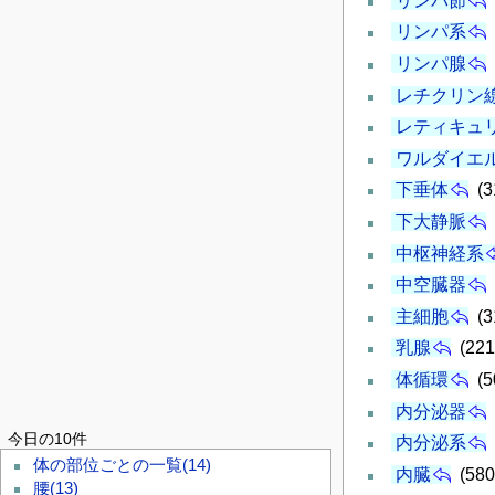
リンパ節
リンパ系
リンパ腺
レチクリン
レティキュ
ワルダイエ
下垂体
(3
下大静脈
中枢神経系
中空臓器
主細胞
(3
乳腺
(221
体循環
(5
内分泌器
今日の10件
内分泌系
体の部位ごとの一覧
(14)
内臓
(580
腰
(13)