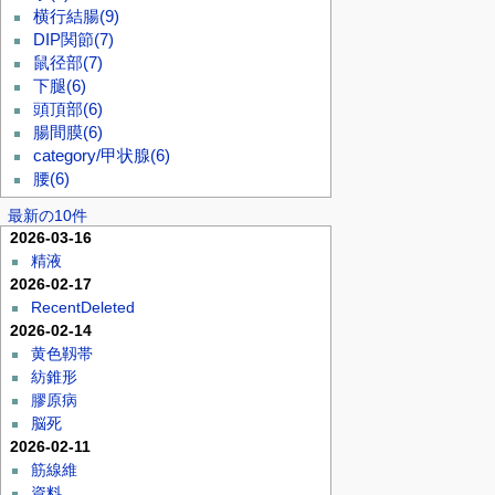
横行結腸
(9)
DIP関節
(7)
鼠径部
(7)
下腿
(6)
頭頂部
(6)
腸間膜
(6)
category/甲状腺
(6)
腰
(6)
最新の10件
2026-03-16
精液
2026-02-17
RecentDeleted
2026-02-14
黄色靱帯
紡錐形
膠原病
脳死
2026-02-11
筋線維
資料