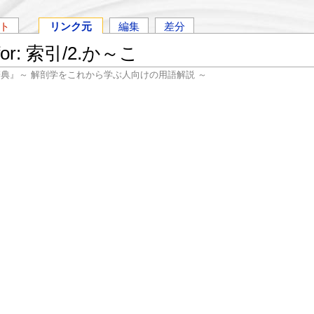
ト
リンク元
編集
差分
s for: 索引/2.か～こ
辞典』～ 解剖学をこれから学ぶ人向けの用語解説 ～