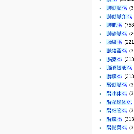
肺動脈
(3
肺動脈弁
肺胞
(758
肺静脈
(2
胎盤
(221
脈絡叢
(3
脳漿
(313
脳脊髄液
脾臓
(313
腎動脈
(3
腎小体
(3
腎糸球体
腎細管
(3
腎臓
(313
腎髄質
(3