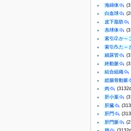
海綿体
(3
白血球
(2
皮下脂肪
糸球体
(3
索引/2.か～
索引/5.た～
細尿管
(3
終動脈
(3
結合組織
総腸骨動脈
肉
(3132d
肝小葉
(3
肝臓
(313
肝門
(313
肝門脈
(2
肺
(3132d