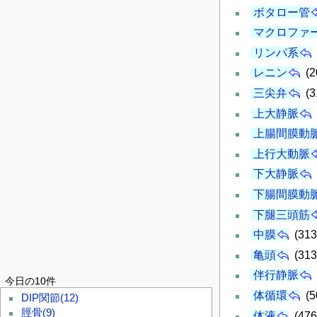
ボタロー管
マクロファ
リンパ系
レニン
(2
三尖弁
(3
上大静脈
上腸間膜動
上行大動脈
下大静脈
下腸間膜動
下腿三頭筋
中膜
(313
亀頭
(313
伴行静脈
今日の10件
体循環
(5
DIP関節
(12)
脛骨
(9)
体液
(476