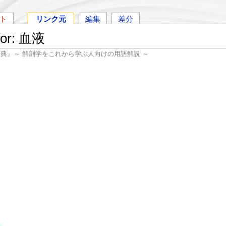
ト
リンク元
編集
差分
 for: 血液
辞典』～ 解剖学をこれから学ぶ人向けの用語解説 ～