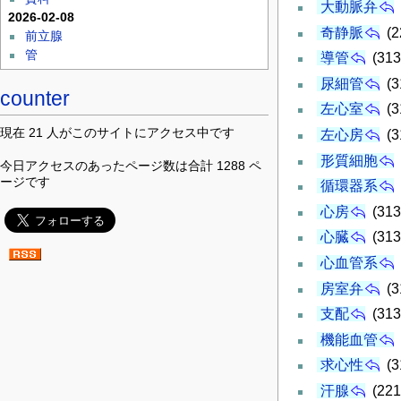
大動脈弁
2026-02-08
奇静脈
(2
前立腺
管
導管
(313
尿細管
(3
counter
左心室
(3
現在 21 人がこのサイトにアクセス中です
左心房
(3
形質細胞
今日アクセスのあったページ数は合計 1288 ペ
ージです
循環器系
心房
(313
心臓
(313
心血管系
房室弁
(3
支配
(313
機能血管
求心性
(3
汗腺
(221