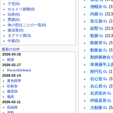
子宮
(6)
僧帽弁
(3
セルトリ細胞
(6)
内膜
(313
仙骨
(6)
漿膜
(6)
前立腺
(1
体の部位ごとの一覧
(6)
副腎
(313
後頭骨
(6)
動脈
(313
ダグラス窩
(5)
中膜
(5)
動脈管
(3
最新の10件
動脈血
(3
2026-03-16
動静脈吻合
精液
単層扁平上
2026-02-17
RecentDeleted
卵円孔
(1
2026-02-14
右心室
(3
黄色靱帯
右心房
(3
紡錐形
膠原病
右房室弁
脳死
呼吸器系
2026-02-11
筋線維
大動脈
(5
資料