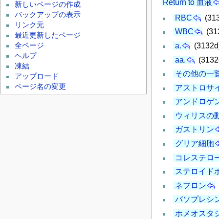
Return to 血液
新しいページの作成
バックアップの表示
RBC
(31
リンク元
WBC
(31
最近更新したページ
全ページ
a.
(3132d
ヘルプ
aa.
(3132
凍結
その他の一
アップロード
ページ名の変更
アストロサ
アンドロゲ
ウィリスの
ガストリン
グリア細胞
コレステロ
ステロイド
ネフロン
バソプレシ
ホメオスタ