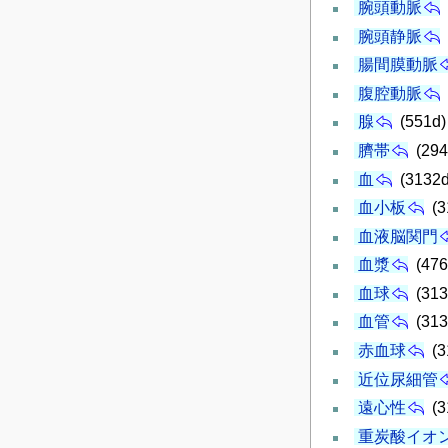
腕頭動脈
腕頭静脈
腸間膜動脈
腹腔動脈
腺
(551d)
臍帯
(294
血
(3132d
血小板
(3
血液脳関門
血漿
(476
血球
(313
血管
(313
赤血球
(3
近位尿細管
遠心性
(3
重炭酸イオ