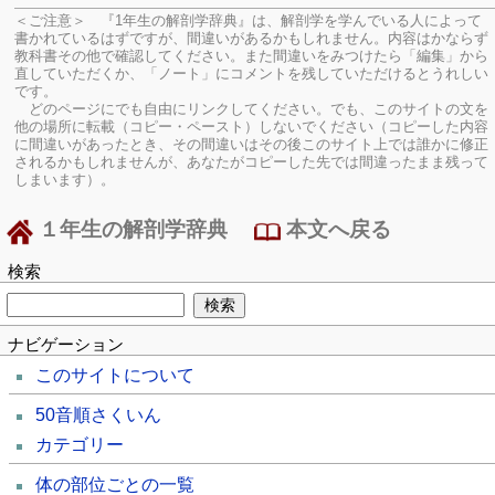
＜ご注意＞ 『1年生の解剖学辞典』は、解剖学を学んでいる人によって
書かれているはずですが、間違いがあるかもしれません。内容はかならず
教科書その他で確認してください。
また間違いをみつけたら「編集」から
直していただくか、「ノート」にコメントを残していただけるとうれしい
です。
どのページにでも自由にリンクしてください。でも、このサイトの文を
他の場所に転載（コピー・ペースト）しないでください（コピーした内容
に間違いがあったとき、その間違いはその後このサイト上では誰かに修正
されるかもしれませんが、あなたがコピーした先では間違ったまま残って
しまいます）。
１年生の解剖学辞典
本文へ戻る
検索
ナビゲーション
このサイトについて
50音順さくいん
カテゴリー
体の部位ごとの一覧