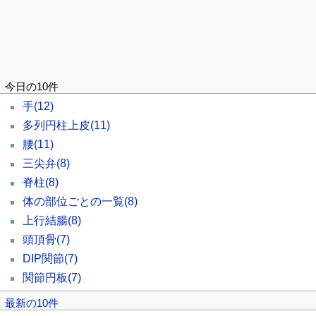
今日の10件
手
(12)
多列円柱上皮
(11)
腰
(11)
三尖弁
(8)
脊柱
(8)
体の部位ごとの一覧
(8)
上行結腸
(8)
頭頂骨
(7)
DIP関節
(7)
関節円板
(7)
最新の10件