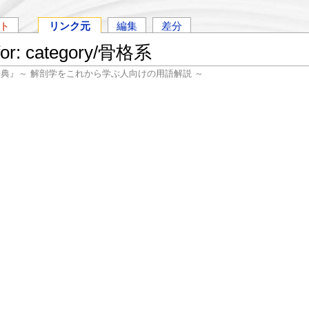
ト
リンク元
編集
差分
 for: category/骨格系
辞典』～ 解剖学をこれから学ぶ人向けの用語解説 ～