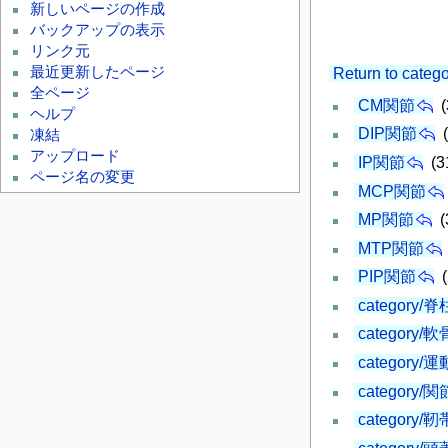
新しいページの作成
バックアップの表示
リンク元
最近更新したページ
Return to cat
全ページ
CM関節
(
ヘルプ
DIP関節
(
凍結
アップロード
IP関節
(3
ページ名の変更
MCP関節
MP関節
(
MTP関節
PIP関節
(
category/脊
category/軟
category/
category/関
category/靭