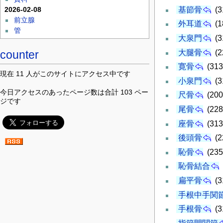
基節骨
(3
2026-02-08
前立腺
外耳道
(1
管
大泉門
(3
大腿骨
(2
counter
寛骨
(313
現在 11 人がこのサイトにアクセス中です
小泉門
(3
今日アクセスのあったページ数は合計 103 ペー
尺骨
(200
ジです
尾骨
(228
座骨
(313
後頭骨
(2
恥骨
(235
恥骨結合
扁平骨
(3
手根中手関
手根骨
(3