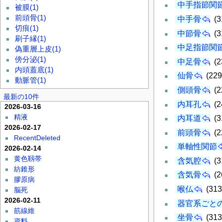
中手指節関
被膜
(1)
前頭骨
(1)
中手骨
(3
切痕
(1)
中節骨
(3
刷子縁
(1)
中足指節関
偽重層上皮
(1)
傍分泌
(1)
中足骨
(2
内頭蓋底
(1)
仙骨
(229
動脈管
(1)
側頭骨
(2
最新の10件
内耳孔
(2
2026-03-16
精液
内耳道
(3
2026-02-17
前頭骨
(2
RecentDeleted
単軸性関節
2026-02-14
黄色靱帯
含気腔
(3
紡錐形
含気骨
(2
膠原病
喉仏
(313
脳死
2026-02-11
器官系ごと
筋線維
坐骨
(313
資料