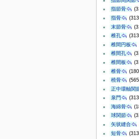
指節間関節
指節骨
(3
指骨
(313
末節骨
(3
椎孔
(313
椎間円板
椎間孔
(3
椎間板
(3
椎骨
(180
橈骨
(565
正中環軸関
泉門
(313
海綿骨
(1
球関節
(3
矢状縫合
短骨
(313