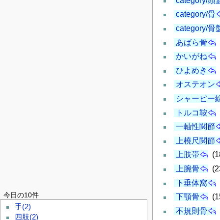
category/頭
category/骨
category/骨
あばら骨
かいがね
ひよめき
オステオン
シャーピー
トルコ鞍
一軸性関節
上橈尺関節
上肢帯
(1
上腕骨
(2
下垂体窩
今日の10件
下顎骨
(1
手
(2)
不規則骨
四肢
(2)