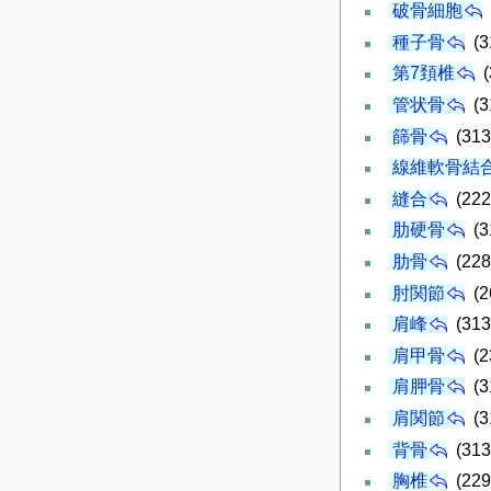
破骨細胞
種子骨
(3
第7頚椎
(
管状骨
(3
篩骨
(313
線維軟骨結
縫合
(222
肋硬骨
(3
肋骨
(228
肘関節
(2
肩峰
(313
肩甲骨
(2
肩胛骨
(3
肩関節
(3
背骨
(313
胸椎
(229