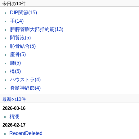
今日の10件
DIP関節
(15)
手
(14)
胆膵管膨大部括約筋
(13)
間質液
(5)
恥骨結合
(5)
座骨
(5)
腰
(5)
橋
(5)
ハウストラ
(4)
脊髄神経節
(4)
最新の10件
2026-03-16
精液
2026-02-17
RecentDeleted