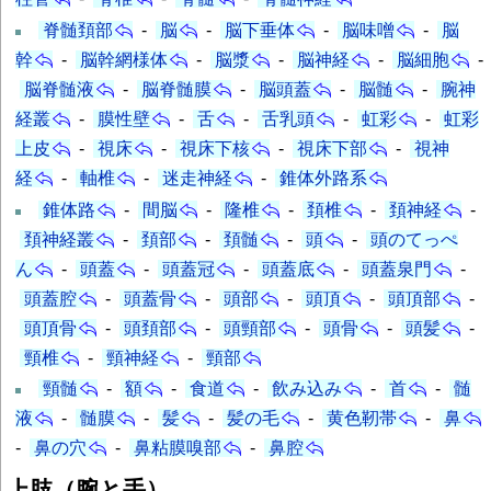
脊髄頚部
-
脳
-
脳下垂体
-
脳味噌
-
脳
幹
-
脳幹網様体
-
脳漿
-
脳神経
-
脳細胞
-
脳脊髄液
-
脳脊髄膜
-
脳頭蓋
-
脳髄
-
腕神
経叢
-
膜性壁
-
舌
-
舌乳頭
-
虹彩
-
虹彩
上皮
-
視床
-
視床下核
-
視床下部
-
視神
経
-
軸椎
-
迷走神経
-
錐体外路系
錐体路
-
間脳
-
隆椎
-
頚椎
-
頚神経
-
頚神経叢
-
頚部
-
頚髄
-
頭
-
頭のてっぺ
ん
-
頭蓋
-
頭蓋冠
-
頭蓋底
-
頭蓋泉門
-
頭蓋腔
-
頭蓋骨
-
頭部
-
頭頂
-
頭頂部
-
頭頂骨
-
頭頚部
-
頭頸部
-
頭骨
-
頭髪
-
頸椎
-
頸神経
-
頸部
頸髄
-
額
-
食道
-
飲み込み
-
首
-
髄
液
-
髄膜
-
髪
-
髪の毛
-
黄色靭帯
-
鼻
-
鼻の穴
-
鼻粘膜嗅部
-
鼻腔
上肢（腕と手）