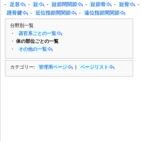
-
足首
-
趾
-
趾節間関節
-
趾節骨
-
趾骨
-
踵骨腱
-
近位指節間関節
-
遠位指節間関節
分野別一覧
・
器官系ごとの一覧
・
体の部位ごとの一覧
・
その他の一覧
カテゴリー:
管理用ページ
|
ページリスト