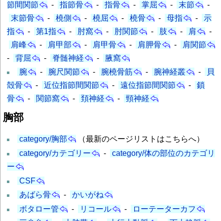
節間関節
-
指節骨
-
指骨
-
掌屈
-
末節
-
末節骨
-
橈側
-
橈屈
-
橈骨
-
母指
-
示
指
-
第1指
-
肘窩
-
肘関節
-
肢
-
肩
-
肩峰
-
肩甲部
-
肩甲骨
-
肩胛骨
-
肩関節
-
背屈
-
脊髄神経
-
腋窩
腕
-
腕尺関節
-
腕橈骨筋
-
腕神経叢
-
貝
殻骨
-
近位指節間関節
-
遠位指節間関節
-
鎖
骨
-
関節窩
-
頚神経
-
頸神経
胸部
category/胸部
（最新のページリストはこちらへ）
category/カテゴリー
-
category/体の部位のカテゴリ
ー
CSF
あばら骨
-
かいがね
ボタロー管
-
リコール
-
ローテーターカフ