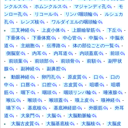
ンクルス
-
ホムンクルス
-
マジャンディ孔
-
モ
ンロー孔
-
リコール
-
リンパ咽頭輪
-
ルシュカ
孔
-
レンズ核
-
ワルダイエルの咽頭輪
三叉神経
-
上皮小体
-
上眼瞼挙筋
-
下丘
-
下垂体
-
下垂体窩
-
中心管
-
中脳
-
中脳水
道
-
主細胞
-
伝導路
-
体の部位ごとの一覧
-
側脳室
-
内耳
-
内耳道
-
内頭蓋底
-
前頭
-
前頭葉
-
前頭部
-
前頭骨
-
前額
-
副甲状
腺
-
副神経
-
副鼻腔
動眼神経
-
卵円孔
-
原皮質
-
口
-
口の
中
-
口唇
-
口腔
-
古皮質
-
咀嚼
-
咀嚼
筋
-
咽下
-
咽頭
-
咽頭リンパ輪
-
唾液腺
-
喉仏
-
喉頭
-
喉頭蓋
-
嗅上皮
-
嗅神経
-
嚥下
-
基底核
-
基底神経節
-
外眼筋
-
外耳
道
-
大泉門
-
大脳
-
大脳動脈輪
大脳古皮質
-
大脳基底核
-
大脳核
-
大脳皮