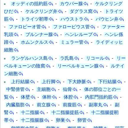
オッディの括約筋
-
カウパー腺
-
ケルクリング
ひだ
-
ケルクリング弁
-
ダグラス窩
-
トライツ
筋
-
トライツ靭帯
-
ハウストラ
-
バウヒン弁
-
ファロピーオ管
-
ファローピウス管
-
ファーター
乳頭
-
ブルンナー腺
-
ヘンレループ
-
ヘンレ係
蹄
-
ホムンクルス
-
ミュラー管
-
ライディッヒ
細胞
ランゲルハンス島
-
ラ氏島
-
リコール
-
リー
ベルキューンの陰窩
-
リーベルキューン腺
-
ルテイ
ン細胞
上行結腸
-
上行脚
-
下大静脈
-
下行結腸
-
中腎傍管
-
主細胞
-
仙骨
-
体の部位ごとの一
覧
-
体壁
-
体幹
-
体腔
-
内肛門括約筋
-
内臓脂肪
-
前立腺
-
前腹筋
-
副睾丸
-
副
腎
-
十二指腸
-
十二指腸提筋
-
十二指腸提靭
帯
-
十二指腸腺
-
卵巣
-
卵管