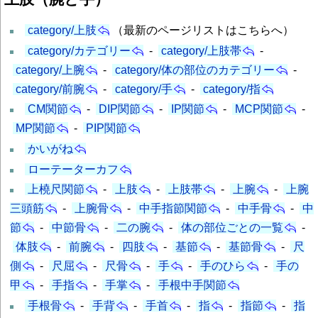
category/上肢
（最新のページリストはこちらへ）
category/カテゴリー
-
category/上肢帯
-
category/上腕
-
category/体の部位のカテゴリー
-
category/前腕
-
category/手
-
category/指
CM関節
-
DIP関節
-
IP関節
-
MCP関節
-
MP関節
-
PIP関節
かいがね
ローテーターカフ
上橈尺関節
-
上肢
-
上肢帯
-
上腕
-
上腕
三頭筋
-
上腕骨
-
中手指節関節
-
中手骨
-
中
節
-
中節骨
-
二の腕
-
体の部位ごとの一覧
-
体肢
-
前腕
-
四肢
-
基節
-
基節骨
-
尺
側
-
尺屈
-
尺骨
-
手
-
手のひら
-
手の
甲
-
手指
-
手掌
-
手根中手関節
手根骨
-
手背
-
手首
-
指
-
指節
-
指