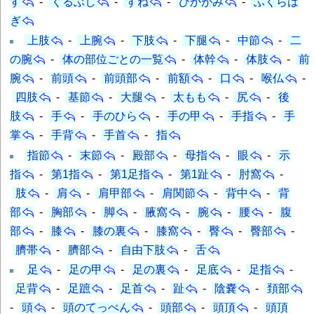
す
-
くるぶし
-
すね
-
ひかがみ
-
ふくらは
ぎ
上肢
-
上腕
-
下肢
-
下腿
-
中節
-
二
の腕
-
体の部位ごとの一覧
-
体幹
-
体肢
-
前
腕
-
前頭
-
前頭部
-
前額
-
口
-
喉仏
-
四肢
-
基節
-
大腿
-
太もも
-
尻
-
後
肢
-
手
-
手のひら
-
手の甲
-
手指
-
手
掌
-
手背
-
手首
-
指
指節
-
末節
-
殿部
-
母指
-
眼
-
示
指
-
第1指
-
第1足指
-
第1趾
-
肘窩
-
肢
-
肩
-
肩甲部
-
肩関節
-
背中
-
背
部
-
胸部
-
脚
-
腋窩
-
腕
-
腰
-
腹
部
-
膝
-
膝の裏
-
膝窩
-
臀
-
臀部
-
臍帯
-
臍部
-
自由下肢
-
舌
足
-
足の甲
-
足の裏
-
足底
-
足指
-
足背
-
足蹠
-
足首
-
趾
-
陰嚢
-
頚部
-
頭
-
頭のてっぺん
-
頭部
-
頭頂
-
頭頂