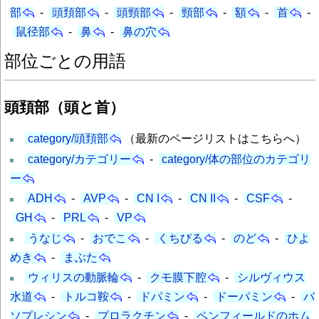
部
-
頭頚部
-
頭頸部
-
頸部
-
額
-
首
-
鼠径部
-
鼻
-
鼻の穴
部位ごとの用語
頭頚部（頭と首）
category/頭頚部
（最新のページリストはこちらへ）
category/カテゴリー
-
category/体の部位のカテゴリ
ー
ADH
-
AVP
-
CN I
-
CN II
-
CSF
-
GH
-
PRL
-
VP
うなじ
-
おでこ
-
くちびる
-
のど
-
ひよ
めき
-
まぶた
ウィリスの動脈輪
-
クモ膜下腔
-
シルヴィウス
水道
-
トルコ鞍
-
ドパミン
-
ドーパミン
-
バ
ソプレシン
-
プロラクチン
-
ペンフィールドのホム