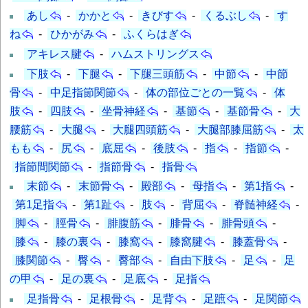
あし
-
かかと
-
きびす
-
くるぶし
-
す
ね
-
ひかがみ
-
ふくらはぎ
アキレス腱
-
ハムストリングス
下肢
-
下腿
-
下腿三頭筋
-
中節
-
中節
骨
-
中足指節関節
-
体の部位ごとの一覧
-
体
肢
-
四肢
-
坐骨神経
-
基節
-
基節骨
-
大
腰筋
-
大腿
-
大腿四頭筋
-
大腿部膝屈筋
-
太
もも
-
尻
-
底屈
-
後肢
-
指
-
指節
-
指節間関節
-
指節骨
-
指骨
末節
-
末節骨
-
殿部
-
母指
-
第1指
-
第1足指
-
第1趾
-
肢
-
背屈
-
脊髄神経
-
脚
-
脛骨
-
腓腹筋
-
腓骨
-
腓骨頭
-
膝
-
膝の裏
-
膝窩
-
膝窩腱
-
膝蓋骨
-
膝関節
-
臀
-
臀部
-
自由下肢
-
足
-
足
の甲
-
足の裏
-
足底
-
足指
足指骨
-
足根骨
-
足背
-
足蹠
-
足関節