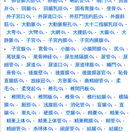
卵管膨大部
-
卵胞
-
喇叭管
-
噴門
-
回盲
弁
-
回腸
-
回腸乳頭
-
固有胃腺
-
坐骨
-
外子宮口
-
外尿道口
-
外肛門括約筋
-
外腹斜
筋
-
大動脈
-
大動脈裂孔
-
大十二指腸乳頭
-
大弯
-
大彎
-
大網
-
大腰筋
-
大腸
-
大
静脈
-
子宮
-
子宮内膜
-
子宮内膜腺
子宮腺
-
寛骨
-
小腸
-
小腸間膜
-
尻
-
尾状葉
-
尾骨神経
-
尿生殖隔膜
-
尿管
-
尿
細管
-
尿道
-
尿道口
-
尿道球腺
-
幽門
-
座骨
-
後腹壁
-
後腹膜
-
後腹膜器官
-
恥骨
直腸筋
-
放線冠
-
方形葉
-
曲精細管
-
柔
毛
-
柔突起
-
椎孔
-
椎間円板
椎間孔
-
椎間板
-
椎骨
-
横行結腸
-
横隔
膜
-
殿部
-
浅腹筋
-
消化管
-
盲腸
-
直
腸
-
睾丸
-
硬膜
-
空腸
-
精嚢
-
精巣
-
精巣上体
-
精巣上体管
-
精巣鞘膜
-
精管
-
精細管
-
糸球体
-
細尿管
-
結腸
-
結腸ひ