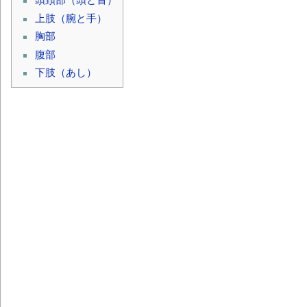
上肢（腕と手）
胸部
腹部
下肢（あし）