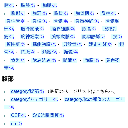
腔
-
胸腺
-
胸膜
胸部
-
胸郭
-
胸骨
-
胸骨柄
-
脊柱
-
脊柱管
-
脊椎
-
脊髄
-
脊髄神経
-
脊髄頚
部
-
脳脊髄液
-
脳脊髄膜
-
腋窩
-
腕橈骨
筋
-
腕神経叢
-
腕頭動脈
-
腕頭静脈
-
腰
-
膜性壁
-
臓側胸膜
-
貝殻骨
-
迷走神経
-
鎖
骨
-
門脈
-
頚髄
-
頸髄
食道
-
飲み込み
-
髄液
-
髄膜
-
黄色靭
帯
腹部
category/腹部
（最新のページリストはこちらへ）
category/カテゴリー
-
category/体の部位のカテゴリ
ー
CSF
-
S状結腸間膜
i.p.