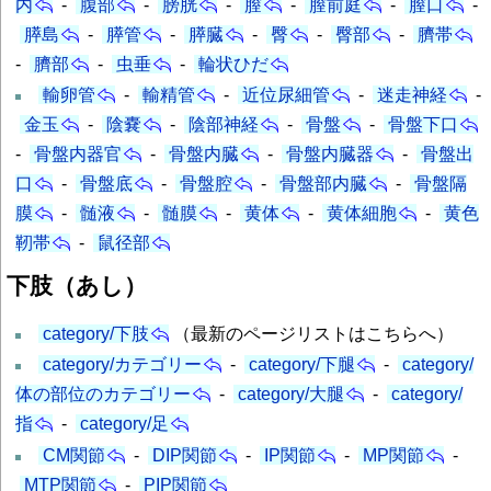
内
-
腹部
-
膀胱
-
膣
-
膣前庭
-
膣口
-
膵島
-
膵管
-
膵臓
-
臀
-
臀部
-
臍帯
-
臍部
-
虫垂
-
輪状ひだ
輸卵管
-
輸精管
-
近位尿細管
-
迷走神経
-
金玉
-
陰嚢
-
陰部神経
-
骨盤
-
骨盤下口
-
骨盤内器官
-
骨盤内臓
-
骨盤内臓器
-
骨盤出
口
-
骨盤底
-
骨盤腔
-
骨盤部内臓
-
骨盤隔
膜
-
髄液
-
髄膜
-
黄体
-
黄体細胞
-
黄色
靭帯
-
鼠径部
下肢（あし）
category/下肢
（最新のページリストはこちらへ）
category/カテゴリー
-
category/下腿
-
category/
体の部位のカテゴリー
-
category/大腿
-
category/
指
-
category/足
CM関節
-
DIP関節
-
IP関節
-
MP関節
-
MTP関節
-
PIP関節