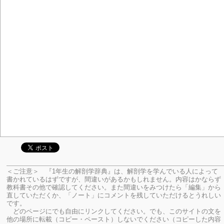
＜ご注意＞ 『1年生の解剖学辞典』は、解剖学を学んでいる人によって
書かれているはずですが、間違いがあるかもしれません。内容はかならず
教科書その他で確認してください。
また間違いをみつけたら「編集」から
直していただくか、「ノート」にコメントを残していただけるとうれしい
です。
どのページにでも自由にリンクしてください。でも、このサイトの文を
他の場所に転載（コピー・ペースト）しないでください（コピーした内容