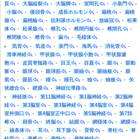
質
-
大脳縦裂
-
大脳脚
-
室間孔
-
小泉門
-
小脳
-
後頭骨
-
成長ホルモン
-
扁桃
-
扁桃
腺
-
扁桃輪
-
抗利尿ホルモン
-
放線冠
-
松果
体
-
松果腺
-
椎孔
-
椎間円板
-
椎間孔
-
椎間板
-
椎骨
-
歯
-
毛様体
気管
-
気道
-
泉門
-
海馬
-
消化管
-
滑車神経
-
甲状腺
-
甲状腺小胞
-
甲状腺濾
胞
-
皮質脊髄路
-
目玉
-
目蓋
-
眼
-
眼動
脈
-
眼球
-
眼球筋
-
眼瞼
-
眼瞼板
-
眼
窩
-
眼筋
-
瞳
-
瞳孔
-
瞼
-
瞼板
-
矢
状縫合
-
硬膜
-
神経伝導路
神経路
-
第11脳神経
-
第1脳神経
-
第2脳神
経
-
第3脳室
-
第3脳神経
-
第4脳室
-
第4脳
室外側口
-
第4脳室正中口
-
第5脳神経
-
第7頚
椎
-
篩骨
-
終脳
-
結膜
-
網様体
-
網膜
-
線条体
-
耳
-
耳下腺
-
背骨
-
脊柱
-
脊
柱管
-
脊椎
-
脊髄
-
脊髄神経