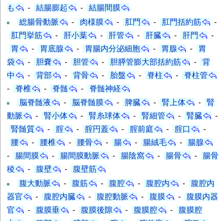
も
-
結腸膨起
-
結腸間膜
総腸骨動脈
-
肉様膜
-
肛門
-
肛門括約筋
-
肛門挙筋
-
肝小葉
-
肝管
-
肝臓
-
肝門
-
胃
-
胃底腺
-
胃腸内分泌細胞
-
胃腺
-
胃
袋
-
胆嚢
-
胆管
-
胆膵管膨大部括約筋
-
背
中
-
背部
-
背骨
-
胎盤
-
脊柱
-
脊柱管
-
脊椎
-
脊髄
-
脊髄神経
脳脊髄液
-
脳脊髄膜
-
脾臓
-
腎上体
-
腎
動脈
-
腎小体
-
腎糸球体
-
腎細管
-
腎臓
-
腎髄質
-
腟
-
腟円蓋
-
腟前庭
-
腟口
-
腰
-
腰椎
-
腰骨
-
腸
-
腸絨毛
-
腸腺
-
腸間膜
-
腸間膜動脈
-
腸陰窩
-
腸骨
-
腸骨
稜
-
腹壁
-
腹壁筋
腹大動脈
-
腹筋
-
腹腔
-
腹腔内
-
腹腔内
器官
-
腹腔内臓
-
腹腔動脈
-
腹膜
-
腹膜内器
官
-
腹膜垂
-
腹膜後隙
-
腹膜腔
-
腹膜腔