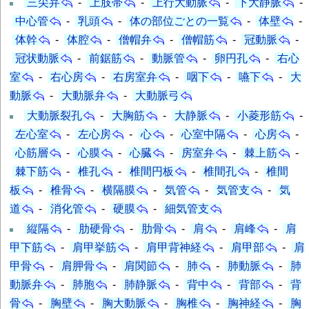
三尖弁
-
上肢帯
-
上行大動脈
-
下大静脈
-
中心管
-
乳頭
-
体の部位ごとの一覧
-
体壁
-
体幹
-
体腔
-
僧帽弁
-
僧帽筋
-
冠動脈
-
冠状動脈
-
前鋸筋
-
動脈管
-
卵円孔
-
右心
室
-
右心房
-
右房室弁
-
咽下
-
嚥下
-
大
動脈
-
大動脈弁
-
大動脈弓
大動脈裂孔
-
大胸筋
-
大静脈
-
小菱形筋
-
左心室
-
左心房
-
心
-
心室中隔
-
心房
-
心筋層
-
心膜
-
心臓
-
房室弁
-
棘上筋
-
棘下筋
-
椎孔
-
椎間円板
-
椎間孔
-
椎間
板
-
椎骨
-
横隔膜
-
気管
-
気管支
-
気
道
-
消化管
-
硬膜
-
細気管支
縦隔
-
肋硬骨
-
肋骨
-
肩
-
肩峰
-
肩
甲下筋
-
肩甲挙筋
-
肩甲背神経
-
肩甲部
-
肩
甲骨
-
肩胛骨
-
肩関節
-
肺
-
肺動脈
-
肺
動脈弁
-
肺胞
-
肺静脈
-
背中
-
背部
-
背
骨
-
胸壁
-
胸大動脈
-
胸椎
-
胸神経
-
胸