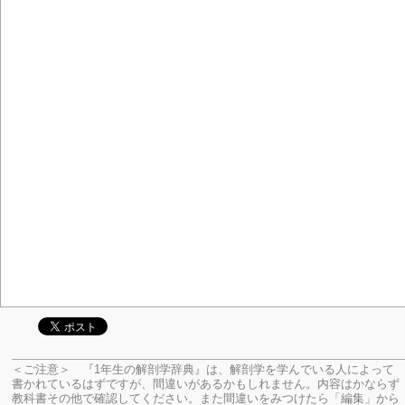
＜ご注意＞ 『1年生の解剖学辞典』は、解剖学を学んでいる人によって
書かれているはずですが、間違いがあるかもしれません。内容はかならず
教科書その他で確認してください。
また間違いをみつけたら「編集」から