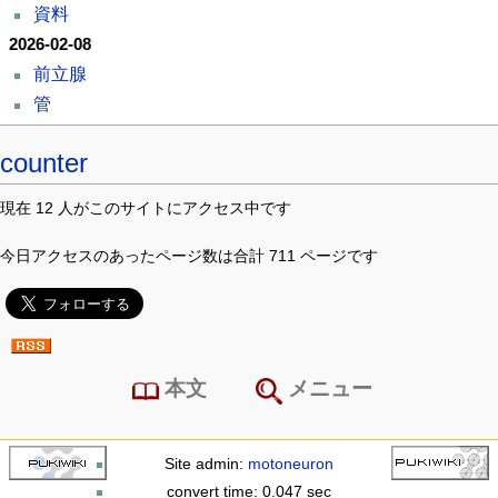
資料
2026-02-08
前立腺
管
counter
現在 12 人がこのサイトにアクセス中です
今日アクセスのあったページ数は合計 711 ページです
本文
メニュー
Site admin:
motoneuron
convert time: 0.047 sec