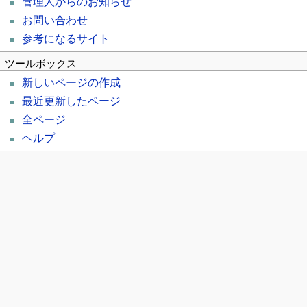
管理人からのお知らせ
お問い合わせ
参考になるサイト
ツールボックス
新しいページの作成
最近更新したページ
全ページ
ヘルプ