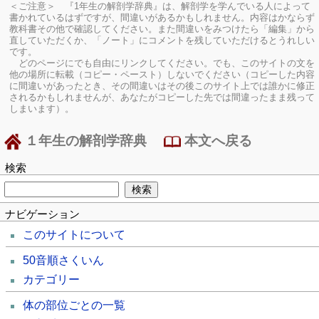
＜ご注意＞ 『1年生の解剖学辞典』は、解剖学を学んでいる人によって
書かれているはずですが、間違いがあるかもしれません。内容はかならず
教科書その他で確認してください。
また間違いをみつけたら「編集」から
直していただくか、「ノート」にコメントを残していただけるとうれしい
です。
どのページにでも自由にリンクしてください。でも、このサイトの文を
他の場所に転載（コピー・ペースト）しないでください（コピーした内容
に間違いがあったとき、その間違いはその後このサイト上では誰かに修正
されるかもしれませんが、あなたがコピーした先では間違ったまま残って
しまいます）。
１年生の解剖学辞典
本文へ戻る
検索
ナビゲーション
このサイトについて
50音順さくいん
カテゴリー
体の部位ごとの一覧