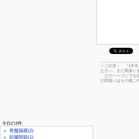
＜ご注意＞ 『1年
ださい。
また間違い
どのページにでも自
の間違いはその後こ
今日の3件
骨盤隔膜
(2)
距腿関節
(1)