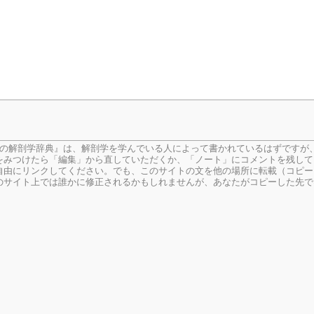
生の解剖学辞典』は、解剖学を学んでいる人によって書かれているはずですが
をみつけたら「編集」から直していただくか、「ノート」にコメントを残して
由にリンクしてください。でも、このサイトの文を他の場所に転載（コピー
のサイト上では誰かに修正されるかもしれませんが、あなたがコピーした先で