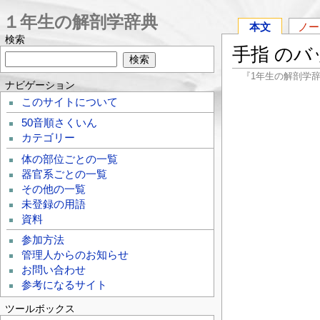
１年生の解剖学辞典
本文
ノー
検索
手指 の
『1年生の解剖学
ナビゲーション
このサイトについて
50音順さくいん
カテゴリー
体の部位ごとの一覧
器官系ごとの一覧
その他の一覧
未登録の用語
資料
参加方法
管理人からのお知らせ
お問い合わせ
参考になるサイト
ツールボックス