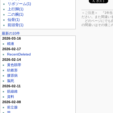
リボソーム
(1)
上行脚
(1)
＜ご注意＞ 『1年
二の腕
(1)
ださい。
また間違い
仙骨
(1)
どのページにでも自
の間違いはその後こ
前頭骨
(1)
最新の10件
2026-03-16
精液
2026-02-17
RecentDeleted
2026-02-14
黄色靱帯
紡錐形
膠原病
脳死
2026-02-11
筋線維
資料
2026-02-08
前立腺
管