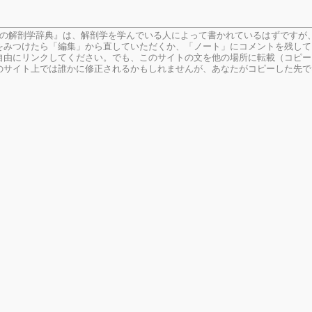
生の解剖学辞典』は、解剖学を学んでいる人によって書かれているはずですが
をみつけたら「編集」から直していただくか、「ノート」にコメントを残して
由にリンクしてください。でも、このサイトの文を他の場所に転載（コピー
のサイト上では誰かに修正されるかもしれませんが、あなたがコピーした先で