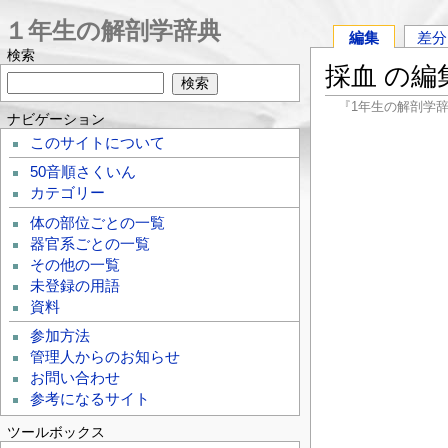
１年生の解剖学辞典
編集
差分
検索
採血 の編
『1年生の解剖学
ナビゲーション
このサイトについて
50音順さくいん
カテゴリー
体の部位ごとの一覧
器官系ごとの一覧
その他の一覧
未登録の用語
資料
参加方法
管理人からのお知らせ
お問い合わせ
参考になるサイト
ツールボックス