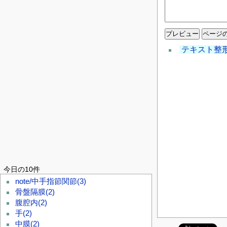
テキスト整
今日の10件
note/中手指節関節
(3)
骨盤隔膜
(2)
腹腔内
(2)
手
(2)
中膜
(2)