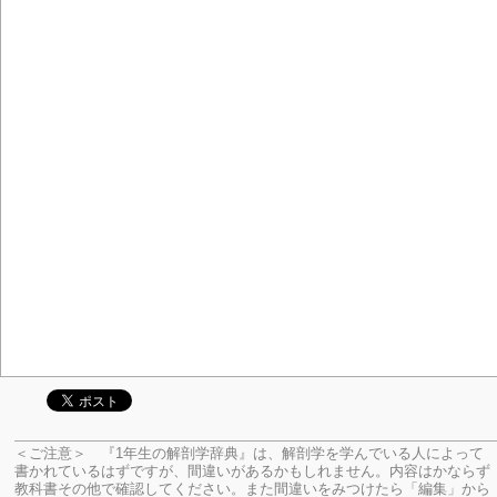
＜ご注意＞ 『1年生の解剖学辞典』は、解剖学を学んでいる人によって
書かれているはずですが、間違いがあるかもしれません。内容はかならず
教科書その他で確認してください。
また間違いをみつけたら「編集」から