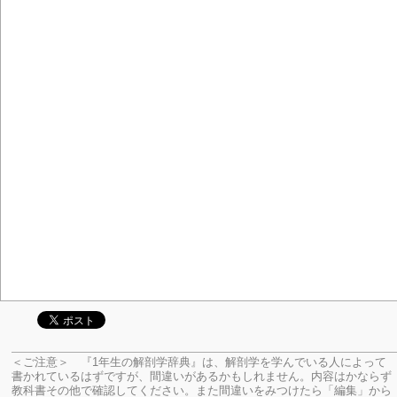
＜ご注意＞ 『1年生の解剖学辞典』は、解剖学を学んでいる人によって
書かれているはずですが、間違いがあるかもしれません。内容はかならず
教科書その他で確認してください。
また間違いをみつけたら「編集」から