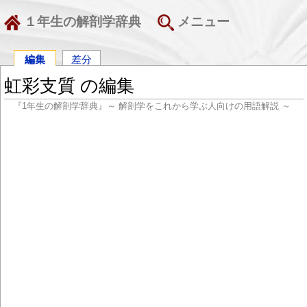
１年生の解剖学辞典
メニュー
編集
差分
虹彩支質 の編集
『1年生の解剖学辞典』～ 解剖学をこれから学ぶ人向けの用語解説 ～