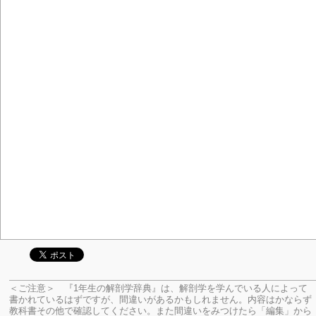
＜ご注意＞ 『1年生の解剖学辞典』は、解剖学を学んでいる人によって
書かれているはずですが、間違いがあるかもしれません。内容はかならず
教科書その他で確認してください。
また間違いをみつけたら「編集」から