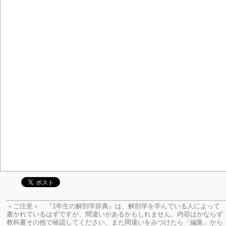
＜ご注意＞ 『1年生の解剖学辞典』は、解剖学を学んでいる人によって
書かれているはずですが、間違いがあるかもしれません。内容はかならず
教科書その他で確認してください。
また間違いをみつけたら「編集」から