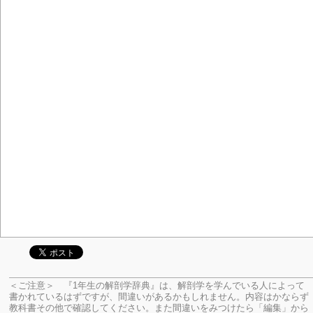
＜ご注意＞ 『1年生の解剖学辞典』は、解剖学を学んでいる人によって
書かれているはずですが、間違いがあるかもしれません。内容はかならず
教科書その他で確認してください。
また間違いをみつけたら「編集」から