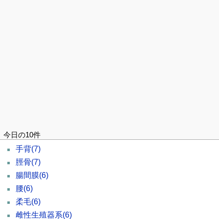
今日の10件
手背
(7)
脛骨
(7)
腸間膜
(6)
腰
(6)
柔毛
(6)
雌性生殖器系
(6)