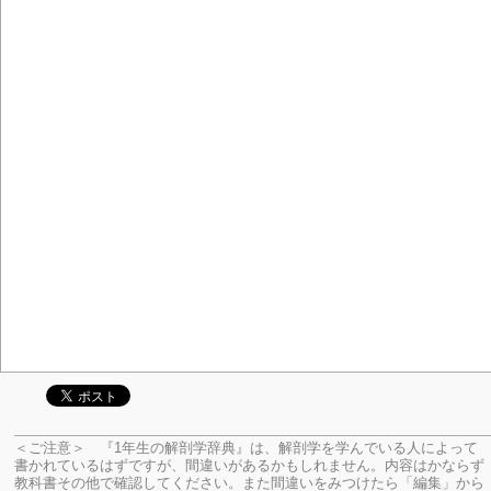
＜ご注意＞ 『1年生の解剖学辞典』は、解剖学を学んでいる人によって
書かれているはずですが、間違いがあるかもしれません。内容はかならず
教科書その他で確認してください。
また間違いをみつけたら「編集」から