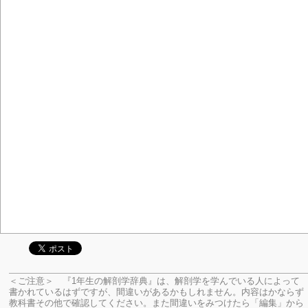
＜ご注意＞ 『1年生の解剖学辞典』は、解剖学を学んでいる人によって
書かれているはずですが、間違いがあるかもしれません。内容はかならず
教科書その他で確認してください。
また間違いをみつけたら「編集」から