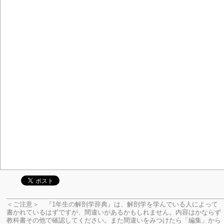
＜ご注意＞ 『1年生の解剖学辞典』は、解剖学を学んでいる人によって
書かれているはずですが、間違いがあるかもしれません。内容はかならず
教科書その他で確認してください。
また間違いをみつけたら「編集」から