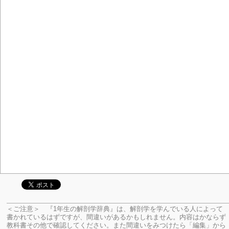
＜ご注意＞ 『1年生の解剖学辞典』は、解剖学を学んでいる人によって
書かれているはずですが、間違いがあるかもしれません。内容はかならず
教科書その他で確認してください。
また間違いをみつけたら「編集」から