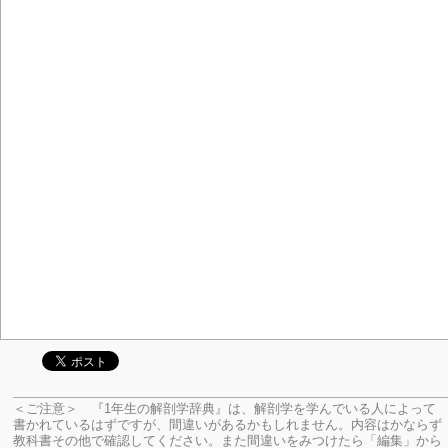
＜ご注意＞ 『1年生の解剖学辞典』は、解剖学を学んでいる人によって
書かれているはずですが、間違いがあるかもしれません。内容はかならず
教科書その他で確認してください。
また間違いをみつけたら「編集」から