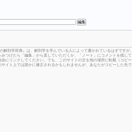
生の解剖学辞典』は、解剖学を学んでいる人によって書かれているはずですが
をみつけたら「編集」から直していただくか、「ノート」にコメントを残して
由にリンクしてください。でも、このサイトの文を他の場所に転載（コピー
のサイト上では誰かに修正されるかもしれませんが、あなたがコピーした先で