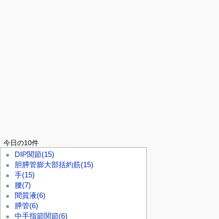
今日の10件
DIP関節
(15)
胆膵管膨大部括約筋
(15)
手
(15)
腰
(7)
間質液
(6)
膵管
(6)
中手指節関節
(6)