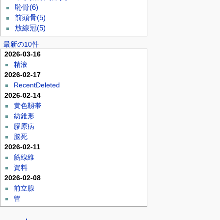
恥骨
(6)
前頭骨
(5)
放線冠
(5)
最新の10件
2026-03-16
精液
2026-02-17
RecentDeleted
2026-02-14
黄色靱帯
紡錐形
膠原病
脳死
2026-02-11
筋線維
資料
2026-02-08
前立腺
管