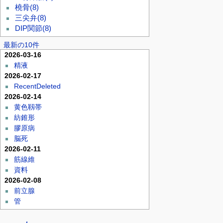
橈骨
(8)
三尖弁
(8)
DIP関節
(8)
最新の10件
2026-03-16
精液
2026-02-17
RecentDeleted
2026-02-14
黄色靱帯
紡錐形
膠原病
脳死
2026-02-11
筋線維
資料
2026-02-08
前立腺
管