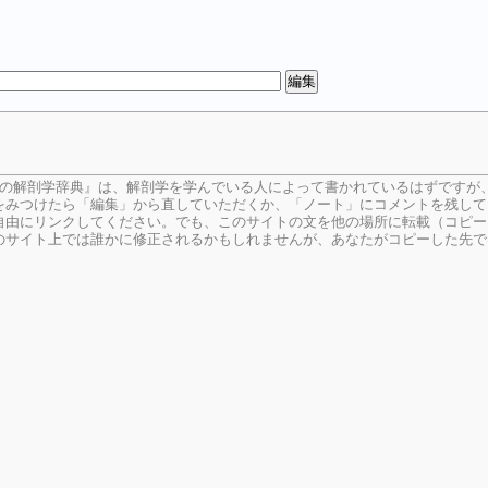
生の解剖学辞典』は、解剖学を学んでいる人によって書かれているはずですが
をみつけたら「編集」から直していただくか、「ノート」にコメントを残して
由にリンクしてください。でも、このサイトの文を他の場所に転載（コピー
のサイト上では誰かに修正されるかもしれませんが、あなたがコピーした先で