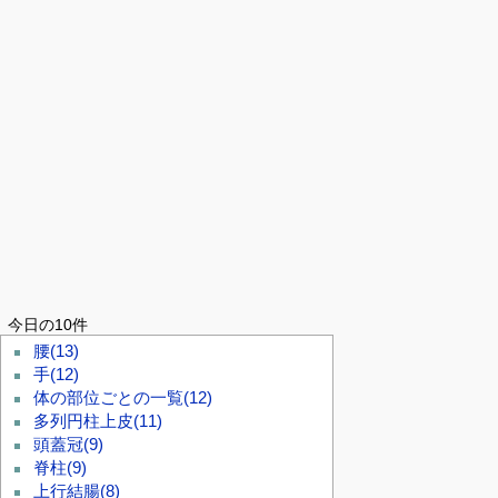
今日の10件
腰
(13)
手
(12)
体の部位ごとの一覧
(12)
多列円柱上皮
(11)
頭蓋冠
(9)
脊柱
(9)
上行結腸
(8)