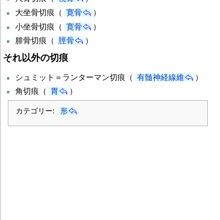
大坐骨切痕（
寛骨
）
小坐骨切痕（
寛骨
）
腓骨切痕（
脛骨
）
それ以外の切痕
シュミット＝ランターマン切痕（
有髄神経線維
）
角切痕（
胃
）
カテゴリー:
形