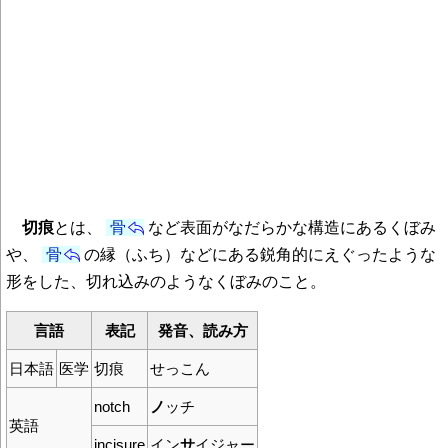
切痕
とは、
骨
など表面がなだらかな構造にあるくぼみ
や、
骨
の縁（ふち）などにある鋭角的にえぐったような
形をした、切れ込みのようなくぼみのこと。
言語
表記
発音、読み方
日本語
医学
切痕
せっこん
notch
ノ
ッチ
英語
incisure
イン
サ
イジャー