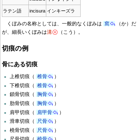
ラテン語
incisura
インキーズラ
くぼみの名称としては、一般的なくぼみは
窩
（か）だ
が、細長いくぼみは
溝
（こう）。
切痕の例
骨にある切痕
上椎切痕（
椎骨
）
下椎切痕（
椎骨
）
鎖骨切痕（
胸骨
）
肋骨切痕（
胸骨
）
肩甲切痕（
肩甲骨
）
滑車切痕（
尺骨
）
橈骨切痕（
尺骨
）
尺骨切痕（
橈骨
）