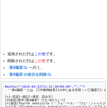
追加された行は
この色
です。
削除された行は
この色
です。
第4脳室
へ行く。
第4脳室 の差分を削除
#author("2019-04-22T11:52:38+09:00","","")
　''第4脳室''とは、[[中枢神経系]]の中にある空洞（＝[[脳室]]）
|>|~言語|~表記|~発音、読み方|

|日本語|医学|第4脳室* |だい4のうしつ|

|>|英語|fourth ventricle |''フォ''ース・''ヴェ''ントゥリクル
|>|ラテン語|ventriculus quartus|ウェントゥリクルス・クアルト