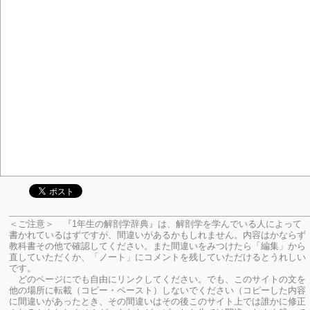
＜ご注意＞ 『1年生の解剖学辞典』は、解剖学を学んでいる人によって
書かれているはずですが、間違いがあるかもしれません。内容はかならず
教科書その他で確認してください。
また間違いをみつけたら「編集」から
直していただくか、「ノート」にコメントを残していただけるとうれしい
です。
どのページにでも自由にリンクしてください。でも、このサイトの文を
他の場所に転載（コピー・ペースト）しないでください（コピーした内容
に間違いがあったとき、その間違いはその後このサイト上では誰かに修正