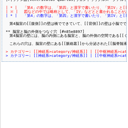
| * | 　「第4」の数字は、「第四」と漢字で書いたり、「第IV」と[[
| ※ | 　図などの中では略称として、「IV」などとと書かれることがあ
| * | 　「第4」の数字は、「第四」と漢字で書いたり、「第IV」と
　第4脳室の[[腹側]]の壁は橋でできていて、[[背側]]の壁は小脳でで
** 脳室と脳の外側をつなぐ穴 [#n85e8897]

　第4脳室の壁には、脳の内側にある脳室と、脳の外側の空間である[[くも
　これらの穴は、脳室の壁にある[[脈絡叢]]から分泌された[[脳脊髄液
> カテゴリー: [[神経系>category/神経系]] | [[中枢神経系>categ
> カテゴリー: [[神経系>category/神経系]] | [[中枢神経系>categ