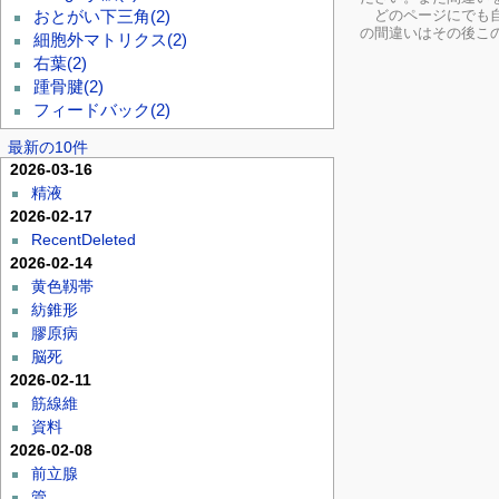
どのページにでも自
おとがい下三角
(2)
の間違いはその後こ
細胞外マトリクス
(2)
右葉
(2)
踵骨腱
(2)
フィードバック
(2)
最新の10件
2026-03-16
精液
2026-02-17
RecentDeleted
2026-02-14
黄色靱帯
紡錐形
膠原病
脳死
2026-02-11
筋線維
資料
2026-02-08
前立腺
管