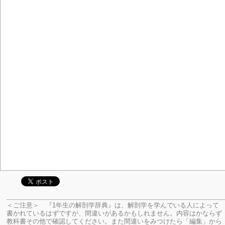
＜ご注意＞ 『1年生の解剖学辞典』は、解剖学を学んでいる人によって
書かれているはずですが、間違いがあるかもしれません。内容はかならず
教科書その他で確認してください。
また間違いをみつけたら「編集」から