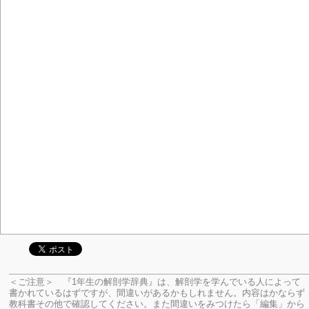
＜ご注意＞ 『1年生の解剖学辞典』は、解剖学を学んでいる人によって
書かれているはずですが、間違いがあるかもしれません。内容はかならず
教科書その他で確認してください。
また間違いをみつけたら「編集」から