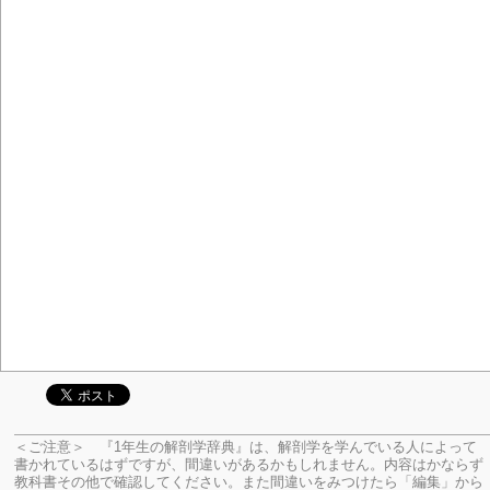
＜ご注意＞ 『1年生の解剖学辞典』は、解剖学を学んでいる人によって
書かれているはずですが、間違いがあるかもしれません。内容はかならず
教科書その他で確認してください。
また間違いをみつけたら「編集」から