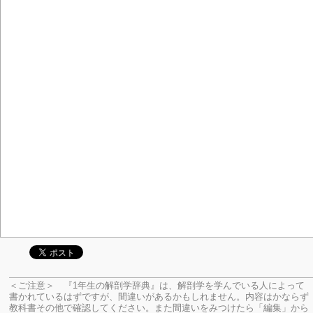
＜ご注意＞ 『1年生の解剖学辞典』は、解剖学を学んでいる人によって
書かれているはずですが、間違いがあるかもしれません。内容はかならず
教科書その他で確認してください。
また間違いをみつけたら「編集」から