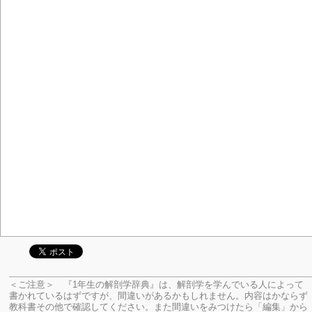
＜ご注意＞ 『1年生の解剖学辞典』は、解剖学を学んでいる人によって
書かれているはずですが、間違いがあるかもしれません。内容はかならず
教科書その他で確認してください。
また間違いをみつけたら「編集」から