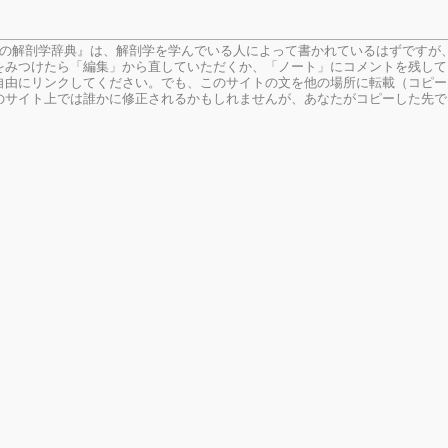
生の解剖学辞典』は、解剖学を学んでいる人によって書かれているはずですが
をみつけたら「編集」から直していただくか、「ノート」にコメントを残して
由にリンクしてください。でも、このサイトの文を他の場所に転載（コピー
のサイト上では誰かに修正されるかもしれませんが、あなたがコピーした先で