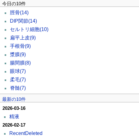
今日の10件
脛骨
(14)
DIP関節
(14)
セルトリ細胞
(10)
扁平上皮
(9)
手根骨
(9)
漿膜
(9)
腸間膜
(8)
眼球
(7)
柔毛
(7)
脊髄
(7)
最新の10件
2026-03-16
精液
2026-02-17
RecentDeleted