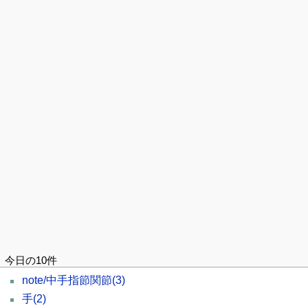
今日の10件
note/中手指節関節
(3)
手
(2)