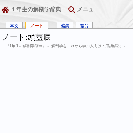
１年生の解剖学辞典
メニュー
本文
ノート
編集
差分
ノート:頭蓋底
『1年生の解剖学辞典』～ 解剖学をこれから学ぶ人向けの用語解説 ～