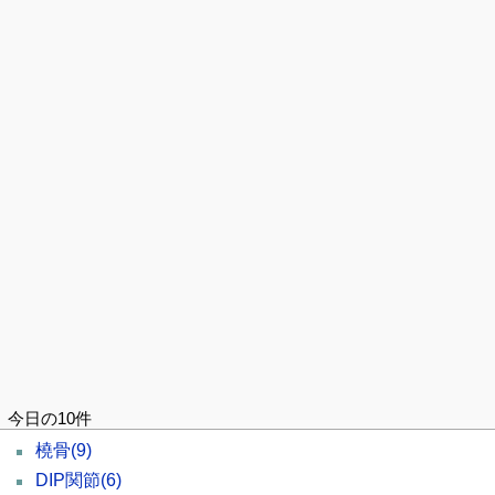
今日の10件
橈骨
(9)
DIP関節
(6)