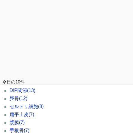
今日の10件
DIP関節
(13)
脛骨
(12)
セルトリ細胞
(8)
扁平上皮
(7)
漿膜
(7)
手根骨
(7)