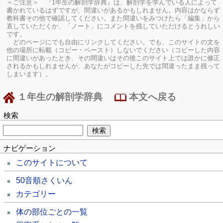
＜ご注意＞ 『1年生の解剖学辞典』は、解剖学を学んでいる人によって
書かれているはずですが、間違いがあるかもしれません。内容はかならず
教科書その他で確認してください。
また間違いをみつけたら「編集」から
直していただくか、「ノート」にコメントを残していただけるとうれしい
です。
どのページにでも自由にリンクしてください。でも、このサイトの文を
他の場所に転載（コピー・ペースト）しないでください（コピーした内容
に間違いがあったとき、その間違いはその後このサイト上では誰かに修正
されるかもしれませんが、あなたがコピーした先では間違ったまま残って
しまいます）。
１年生の解剖学辞典
本文へ戻る
検索
ナビゲーション
このサイトについて
50音順さくいん
カテゴリー
体の部位ごとの一覧