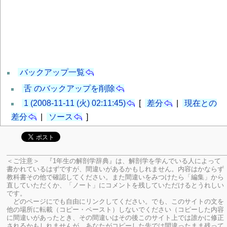
バックアップ一覧
舌 のバックアップを削除
1 (2008-11-11 (火) 02:11:45)
[
差分
|
現在との
差分
|
ソース
]
＜ご注意＞ 『1年生の解剖学辞典』は、解剖学を学んでいる人によって
書かれているはずですが、間違いがあるかもしれません。内容はかならず
教科書その他で確認してください。
また間違いをみつけたら「編集」から
直していただくか、「ノート」にコメントを残していただけるとうれしい
です。
どのページにでも自由にリンクしてください。でも、このサイトの文を
他の場所に転載（コピー・ペースト）しないでください（コピーした内容
に間違いがあったとき、その間違いはその後このサイト上では誰かに修正
されるかもしれませんが、あなたがコピーした先では間違ったまま残って