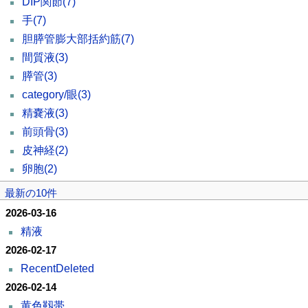
DIP関節
(7)
手
(7)
胆膵管膨大部括約筋
(7)
間質液
(3)
膵管
(3)
category/眼
(3)
精嚢液
(3)
前頭骨
(3)
皮神経
(2)
卵胞
(2)
最新の10件
2026-03-16
精液
2026-02-17
RecentDeleted
2026-02-14
黄色靱帯