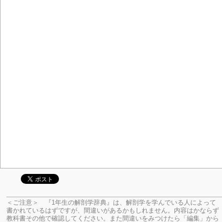
＜ご注意＞ 『1年生の解剖学辞典』は、解剖学を学んでいる人によって
書かれているはずですが、間違いがあるかもしれません。内容はかならず
教科書その他で確認してください。
また間違いをみつけたら「編集」から