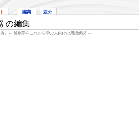
ト
編集
差分
 の編集
辞典』～ 解剖学をこれから学ぶ人向けの用語解説 ～