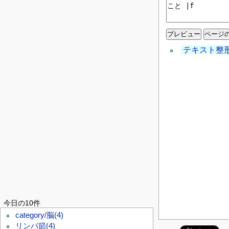
テキスト整
今日の10件
category/脳
(4)
リンパ節
(4)