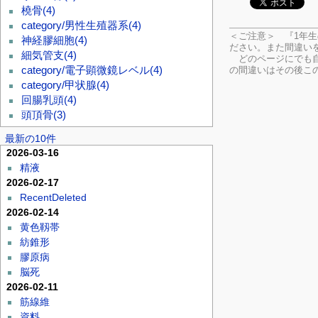
橈骨
(4)
category/男性生殖器系
(4)
＜ご注意＞ 『1年
神経膠細胞
(4)
ださい。
また間違い
細気管支
(4)
どのページにでも自
の間違いはその後こ
category/電子顕微鏡レベル
(4)
category/甲状腺
(4)
回腸乳頭
(4)
頭頂骨
(3)
最新の10件
2026-03-16
精液
2026-02-17
RecentDeleted
2026-02-14
黄色靱帯
紡錐形
膠原病
脳死
2026-02-11
筋線維
資料