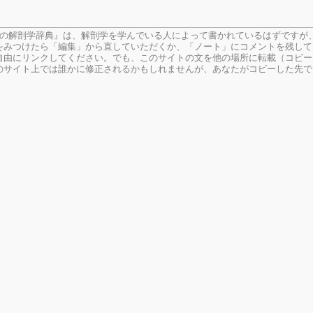
生の解剖学辞典』は、解剖学を学んでいる人によって書かれているはずですが
をみつけたら「編集」から直していただくか、「ノート」にコメントを残して
由にリンクしてください。でも、このサイトの文を他の場所に転載（コピー
のサイト上では誰かに修正されるかもしれませんが、あなたがコピーした先で