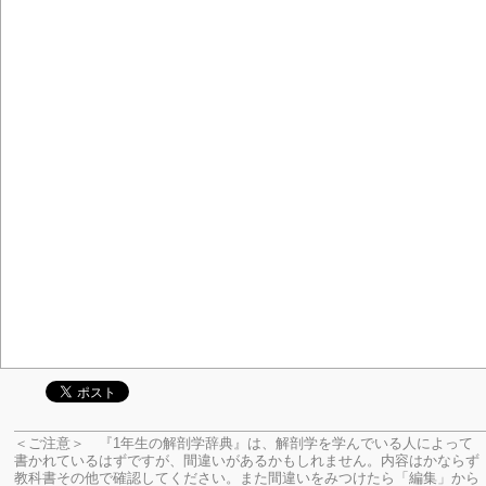
＜ご注意＞ 『1年生の解剖学辞典』は、解剖学を学んでいる人によって
書かれているはずですが、間違いがあるかもしれません。内容はかならず
教科書その他で確認してください。
また間違いをみつけたら「編集」から