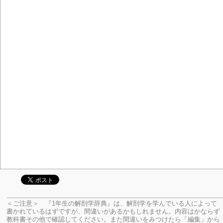
＜ご注意＞ 『1年生の解剖学辞典』は、解剖学を学んでいる人によって
書かれているはずですが、間違いがあるかもしれません。内容はかならず
教科書その他で確認してください。
また間違いをみつけたら「編集」から