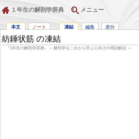
１年生の解剖学辞典
メニュー
本文
ノート
凍結
編集
差分
紡錘状筋 の凍結
『1年生の解剖学辞典』～ 解剖学をこれから学ぶ人向けの用語解説 ～