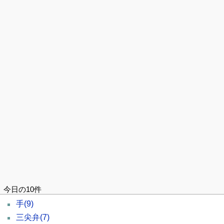
今日の10件
手
(9)
三尖弁
(7)