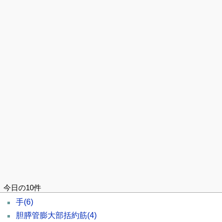
今日の10件
手
(6)
胆膵管膨大部括約筋
(4)