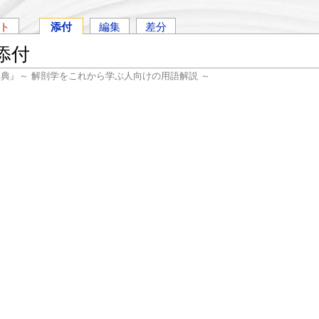
ト
添付
編集
差分
添付
辞典』～ 解剖学をこれから学ぶ人向けの用語解説 ～