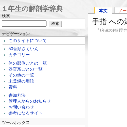
１年生の解剖学辞典
本文
ノー
検索
手指 への
『1年生の解剖学
ナビゲーション
このサイトについて
50音順さくいん
カテゴリー
体の部位ごとの一覧
器官系ごとの一覧
その他の一覧
未登録の用語
資料
参加方法
管理人からのお知らせ
お問い合わせ
参考になるサイト
ツールボックス