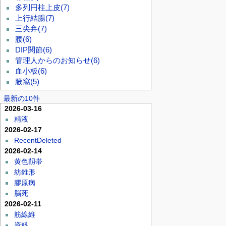
多列円柱上皮
(7)
上行結腸
(7)
三尖弁
(7)
腰
(6)
DIP関節
(6)
管理人からのお知らせ
(6)
血小板
(6)
腋窩
(5)
最新の10件
2026-03-16
精液
2026-02-17
RecentDeleted
2026-02-14
黄色靱帯
紡錐形
膠原病
脳死
2026-02-11
筋線維
資料