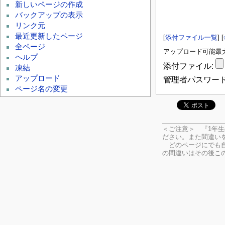
新しいページの作成
バックアップの表示
リンク元
最近更新したページ
[
添付ファイル一覧
] [
全ページ
アップロード可能最大フ
ヘルプ
添付ファイル:
凍結
アップロード
管理者パスワード
ページ名の変更
＜ご注意＞ 『1年
ださい。
また間違い
どのページにでも自
の間違いはその後こ