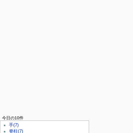
今日の10件
手
(7)
脊柱
(7)